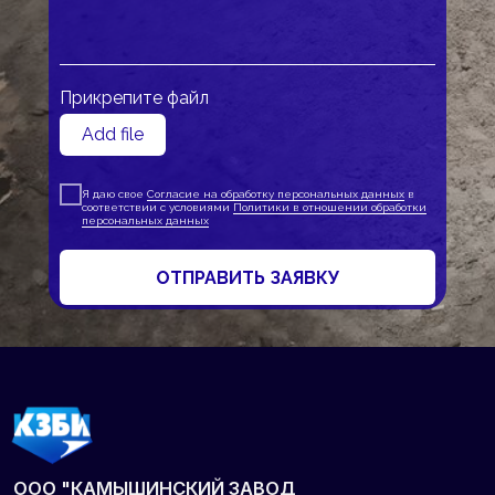
ООО "КАМЫШИНСКИЙ ЗАВОД
БУРОВОГО ИНСТРУМЕНТА"
Прикрепите файл
+7 (84457) 544 10
Add file
kzbi@kzbi.ru
Я даю свое
Согласие на обработку персональных данных
в
403882, Российская Федерация,
соответствии с условиями
Политики в отношении обработки
Волгоградская область, город Камышин,
персональных данных
территория Промзона, дом 10
ОТПРАВИТЬ ЗАЯВКУ
ПРОДУКЦИЯ
УСЛУГИ
О КОМПАНИИ
Сертификаты и патенты
Согласие на обработку ПД