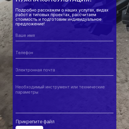
Подробно расскажем о наших услугах, видах
работ и типовых проектах, рассчитаем
стоимость и подготовим индивидуальное
предложение!
ООО "КАМЫШИНСКИЙ ЗАВОД
БУРОВОГО ИНСТРУМЕНТА"
+7 (84457) 544 10
kzbi@kzbi.ru
403882, Российская Федерация,
Волгоградская область, город Камышин,
территория Промзона, дом 10
ПРОДУКЦИЯ
Прикрепите файл